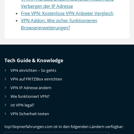
Verbergen der IP Adresse
Free VPN: Kostenlose VPN Anbieter Vergleich
VPN Addon: Wie sicher funktionieren
Browsererweiterungen?
Tech Guide & Knowledge
VPN einrichten – So gehts
VPN auf FRITZ!Box einrichten
VPN IP Adresse ändern
Wie funktioniert VPN?
Ist VPN legal?
DE
Sitemap
VPN Sicherheit testen
DE
Sitemap
top10vpnerfahrungen.com ist in den folgenden Ländern verfügbar:
DE
Sitemap