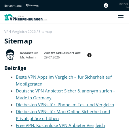
Partner
Bekannt aus:
Lo
Unsere Redaktion
VPN Vergleich 2026
/
Sitemap
Sitemap
Redakteur:
Zuletzt aktualisiert am:
Mr. Admin
29.07.2026
Beiträge
Beste VPN Apps im Vergleich – für Sicherheit auf
Mobilgeräten
Deutsche VPN Anbieter: Sicher & anonym surfen –
Made in Germany
Die besten VPNs für iPhone im Test und Vergleich
Die besten VPNs für Mac: Online Sicherheit und
Privatsphäre erhöhen
Free VPN: Kostenlose VPN Anbieter Vergleich