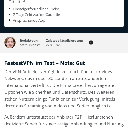
Highlights
Einsteigerfreundliche Preise
7 Tage Geld zurück Garantie
Ansprechende App
Redakteur:
Zuletzt aktualisiert am:
Steffi Kühnler
27.07.2026
Thema:
Erfahrungsbericht
FastestVPN im Test – Note: Gut
Erfahrungen:
Der VPN-Anbieter verfügt derzeit noch über ein kleines
Produkt- und Kategorietexte sowie
Newsberichte
Netzwerk, das in über 30 Ländern an 35 Standorten
Mein Werdegang ist relativ bunt,
denn ich habe zuerst eine praktische
international verteilt ist. Die Firma bietet hervorragende
Ausbildung in Elektrotechnik
abgeschlossen und später noch ein
Optionen wie Sicherheit und Datenschutz. Des Weiteren
IT-Studium an der Fachhochschule
draufgelegt.
stehen Nutzern einige Funktionen zur Verfügung, mittels
derer das Streaming von Videos und Serien möglich ist.
Außerdem unterstützt der Anbieter P2P. Hierfür stehen
dedizierte Server für zuverlässige Anbindungen und Nutzung