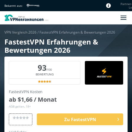
Partner
Bekannt aus:
Lo
Unsere Redaktion
VPN Vergleich 2026
/
FastestVPN Erfahrungen & Bewertungen 2026
FastestVPN Erfahrungen &
Bewertungen 2026
93
/100
BEWERTUNG
FastestVPN Kosten
ab $1,66 / Monat
AGB gelten, 18+
*****
Zu FastestVPN