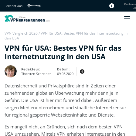
Partner
Bekannt aus:
Lo
Unsere Redaktion
VPN Vergleich 2026
/
VPN für USA: Bestes VPN für das Internetnutzung in
den USA
VPN für USA: Bestes VPN für das
Internetnutzung in den USA
Redakteur:
Datum:
Thorsten Schreiner
09.03.2020
Datensicherheit und Privatsphäre sind in Zeiten einer
Erfahrungen:
Ausführliche Bewertungen &
zunehmenden globalen Überwachung mehr denn je in
Testberichte
Ich bin von meiner Ausbildung her
Gefahr. Die USA ist hier mit führend dabei. Außerdem
für den Bereich vielseitig vorbereitet
– besonders dank des Studiums der
sorgen Medienunternehmen und staatliche Internetzensur
Vergleichenden
Literaturwissenschaft und
für regional gesperrte Webseiteninhalte und Dienste.
Germanistik in Berlin. Die Affinität
zur Sprache habe ich schon früh als
selbstständiger Texter genutzt.
Es mangelt nicht an Gründen, sich nach dem besten VPN
USA umzusehen. Mittels VPN erhalten Internetuser in den