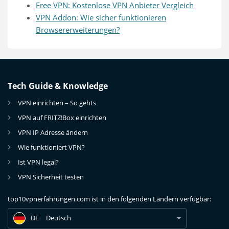
Free VPN: Kostenlose VPN Anbieter Vergleich
VPN Addon: Wie sicher funktionieren
Browsererweiterungen?
Tech Guide & Knowledge
VPN einrichten – So gehts
VPN auf FRITZ!Box einrichten
VPN IP Adresse ändern
Wie funktioniert VPN?
Ist VPN legal?
DE
VPN für USA: Bestes VPN für das Internetnutzung in den USA
VPN Sicherheit testen
DE
VPN für USA: Bestes VPN für das Internetnutzung in den USA
top10vpnerfahrungen.com ist in den folgenden Ländern verfügbar:
DE
VPN für USA: Bestes VPN für das Internetnutzung in den USA
DE
Deutsch