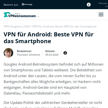
Partner
Bekannt aus:
Lo
Unsere Redaktion
VPN Vergleich 2026
/
VPN für Android: Beste VPN für das Smartphone
VPN für Android: Beste VPN für
das Smartphone
Redakteur:
Datum:
Thorsten Schreiner
09.03.2020
Googles Android-Betriebssystem befindet sich auf Millionen
Erfahrungen:
Ausführliche Bewertungen &
von Smartphones und Tablets weltweit. Die Beliebtheit von
Testberichte
Ich bin von meiner Ausbildung her
Android unter den Leuten, die vom reinen Surfen bis zu
für den Bereich vielseitig vorbereitet
– besonders dank des Studiums der
Bankgeschäften alles Mögliche erledigen, ist Hackern nicht
Vergleichenden
Literaturwissenschaft und
entgangen. Android-Geräte sind ein Hauptziel von
Germanistik in Berlin. Die Affinität
Datenklau, Passwortdiebstahl und mehr.
zur Sprache habe ich schon früh als
selbstständiger Texter genutzt.
Die Update-Politik der zahlreichen Gerätehersteller ist nicht